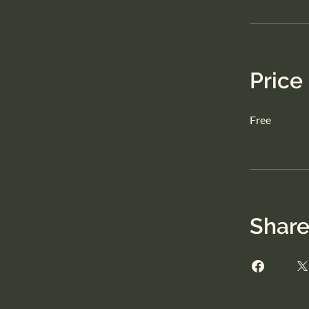
Price
Free
Shar