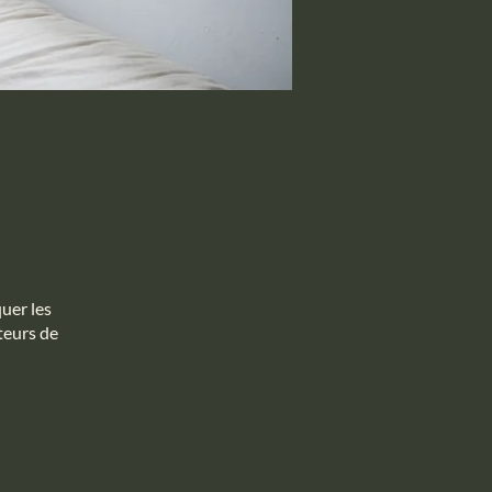
uer les
teurs de