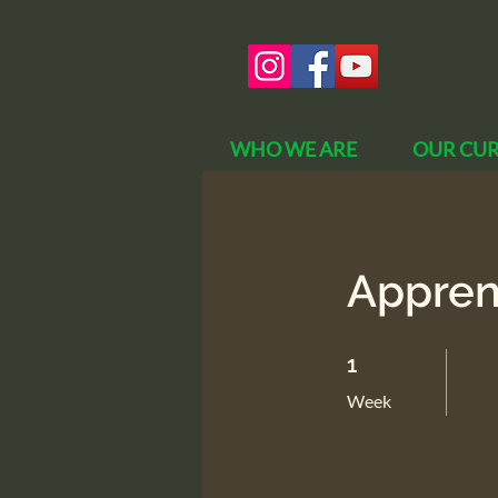
WHO WE ARE
OUR CU
Appren
1 Week
1
Week